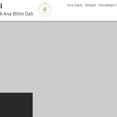
İ
Ana Sayfa
İletişim
Hacettepe Ü
k Ana Bilim Dalı
PDAT Geleneksel Tanışma
valtımız !