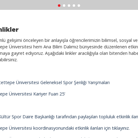
nlikler
lü gelişimi önceleyen bir anlayışla öğrencilerimizin bilimsel, sosyal ve
pe Üniversitesi hem Ana Bilim Dalımız bünyesinde düzenlenen etkinlik
aya gayret ediyoruz. Aşağıdaki linkler aracılığıyla olan bitenden haber
ilirsiniz.
ettepe Üniversitesi Geleneksel Spor Şenliği Yarışmaları
pe Üniversitesi Kariyer Fuarı 25'
Kültür Spor Daire Başkanlığı tarafından paylaşılan topluluk etkinlik ilanlar
pe Üniversitesi koordinasyonundaki etkinlik ilanları için tıklayınız.