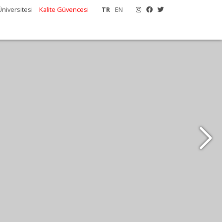
niversitesi
Kalite Güvencesi
TR
EN