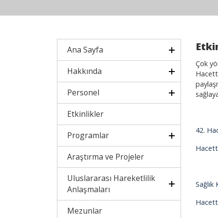
Etki
Ana Sayfa
Çok yön
Hakkında
Hacette
paylaşm
Personel
sağlayab
Etkinlikler
42. Hac
Programlar
Hacette
Araştırma ve Projeler
Uluslararası Hareketlilik
Sağlık 
Anlaşmaları
Hacette
Mezunlar